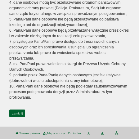
4. dane osobowe mogą być przekazywane organom państwowym,
organom ochrony prawnej (Policja, Prokuratura, Sąd) lub organom
samorządu terytorialnego w związku z prowadzonym postępowaniem,
5. Pana/Pani dane osobowe nie będą przekazywane do państwa
trzeciego ani do organizacji międzynarodowej,
6. Pana/Pani dane osobowe będą przetwarzane wyłącznie przez okres
i w zakresie niezbędnym do realizacji celu przetwarzania,
7. przysługuje Panu/Pani prawo dostępu do treści swoich danych
osobowych oraz ich sprostowania, usunięcia lub ograniczenia
przetwarzania lub prawo do wniesienia sprzeciwu wobec
przetwarzania,
8. ma Pan/Pani prawo wniesienia skargi do Prezesa Urzędu Ochrony
Danych Osobowych,
9. podanie przez Pana/Panią danych osobowych jest fakultatywne
(dobrowolne) w celu udostępnienia strony internetowej,
10. Pana/Pani dane osobowe nie będą podlegały zautomatyzowanym
procesom podejmowania decyzji przez Administratora, w tym
profilowaniu.
zamknij
Strona główna
Mapa strony
Czcionka