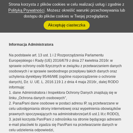
Strona korzysta z plików cookies w celu realizacji usług i zgodnie z
Polityką Prywatności
. Możesz określić warunki przechowywania lub
dostępu do plików cookies w Twojej przeglądarce.
Akceptuję ciasteczka
Informacja Administratora
Na podstawie art. 13 ust. 1 i 2 Rozporządzenia Parlamentu
Europejskiego i Rady (UE) 2016/679 z dnia 27 kwietnia 2016r. w
sprawie ochrony osób fizycznych w związku z przetwarzaniem danych
osobowych i w sprawie swobodnego przepływu takich danych oraz
uchylenia dyrektywy 95/46/WE (ogólne rozporządzenie o ochronie
danych), Dz. U. UE. L. 2016.119.1 z dnia 4 maja 2016r., dalej RODO
informuję:
1. dane Administratora i Inspektora Ochrony Danych znajdują się w
linku „Ochrona danych osobowych”,
2. Pana/Pani dane osobowe w postaci adresu IP, są przetwarzane w
celu udostępniania strony internetowej oraz wypełnienia obowiązków
prawnych spoczywających na administratorze(art.6 ust.1 lit.c RODO),
3. jeżeli korzysta Pan/Pani z odnośnika na stronie będącego adresem
e-mail placówki to zgadza się Pan/Pani na przetwarzanie danych w
celu udzielenia odpowiedzi,