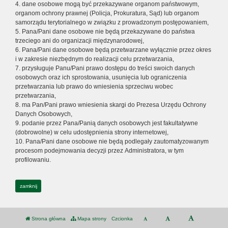
4. dane osobowe mogą być przekazywane organom państwowym,
organom ochrony prawnej (Policja, Prokuratura, Sąd) lub organom
samorządu terytorialnego w związku z prowadzonym postępowaniem,
5. Pana/Pani dane osobowe nie będą przekazywane do państwa
trzeciego ani do organizacji międzynarodowej,
6. Pana/Pani dane osobowe będą przetwarzane wyłącznie przez okres
i w zakresie niezbędnym do realizacji celu przetwarzania,
7. przysługuje Panu/Pani prawo dostępu do treści swoich danych
osobowych oraz ich sprostowania, usunięcia lub ograniczenia
przetwarzania lub prawo do wniesienia sprzeciwu wobec
przetwarzania,
8. ma Pan/Pani prawo wniesienia skargi do Prezesa Urzędu Ochrony
Danych Osobowych,
9. podanie przez Pana/Panią danych osobowych jest fakultatywne
(dobrowolne) w celu udostępnienia strony internetowej,
10. Pana/Pani dane osobowe nie będą podlegały zautomatyzowanym
procesom podejmowania decyzji przez Administratora, w tym
profilowaniu.
zamknij
Strona główna
Mapa strony
Czcionka