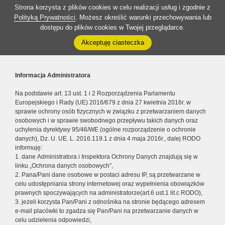
Strona korzysta z plików cookies w celu realizacji usług i zgodnie z
Polityką Prywatności
. Możesz określić warunki przechowywania lub
dostępu do plików cookies w Twojej przeglądarce.
Akceptuję ciasteczka
Informacja Administratora
Na podstawie art. 13 ust. 1 i 2 Rozporządzenia Parlamentu
Europejskiego i Rady (UE) 2016/679 z dnia 27 kwietnia 2016r. w
sprawie ochrony osób fizycznych w związku z przetwarzaniem danych
osobowych i w sprawie swobodnego przepływu takich danych oraz
uchylenia dyrektywy 95/46/WE (ogólne rozporządzenie o ochronie
danych), Dz. U. UE. L. 2016.119.1 z dnia 4 maja 2016r., dalej RODO
informuję:
1. dane Administratora i Inspektora Ochrony Danych znajdują się w
linku „Ochrona danych osobowych”,
2. Pana/Pani dane osobowe w postaci adresu IP, są przetwarzane w
celu udostępniania strony internetowej oraz wypełnienia obowiązków
prawnych spoczywających na administratorze(art.6 ust.1 lit.c RODO),
3. jeżeli korzysta Pan/Pani z odnośnika na stronie będącego adresem
e-mail placówki to zgadza się Pan/Pani na przetwarzanie danych w
celu udzielenia odpowiedzi,