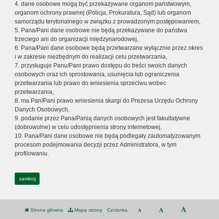
4. dane osobowe mogą być przekazywane organom państwowym,
organom ochrony prawnej (Policja, Prokuratura, Sąd) lub organom
samorządu terytorialnego w związku z prowadzonym postępowaniem,
5. Pana/Pani dane osobowe nie będą przekazywane do państwa
trzeciego ani do organizacji międzynarodowej,
6. Pana/Pani dane osobowe będą przetwarzane wyłącznie przez okres
i w zakresie niezbędnym do realizacji celu przetwarzania,
7. przysługuje Panu/Pani prawo dostępu do treści swoich danych
osobowych oraz ich sprostowania, usunięcia lub ograniczenia
przetwarzania lub prawo do wniesienia sprzeciwu wobec
przetwarzania,
8. ma Pan/Pani prawo wniesienia skargi do Prezesa Urzędu Ochrony
Danych Osobowych,
9. podanie przez Pana/Panią danych osobowych jest fakultatywne
(dobrowolne) w celu udostępnienia strony internetowej,
10. Pana/Pani dane osobowe nie będą podlegały zautomatyzowanym
procesom podejmowania decyzji przez Administratora, w tym
profilowaniu.
zamknij
Strona główna
Mapa strony
Czcionka