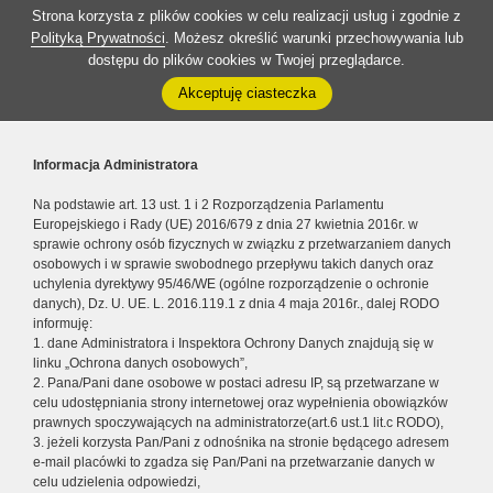
Strona korzysta z plików cookies w celu realizacji usług i zgodnie z
Polityką Prywatności
. Możesz określić warunki przechowywania lub
dostępu do plików cookies w Twojej przeglądarce.
Akceptuję ciasteczka
Informacja Administratora
Na podstawie art. 13 ust. 1 i 2 Rozporządzenia Parlamentu
Europejskiego i Rady (UE) 2016/679 z dnia 27 kwietnia 2016r. w
sprawie ochrony osób fizycznych w związku z przetwarzaniem danych
osobowych i w sprawie swobodnego przepływu takich danych oraz
uchylenia dyrektywy 95/46/WE (ogólne rozporządzenie o ochronie
danych), Dz. U. UE. L. 2016.119.1 z dnia 4 maja 2016r., dalej RODO
informuję:
1. dane Administratora i Inspektora Ochrony Danych znajdują się w
linku „Ochrona danych osobowych”,
2. Pana/Pani dane osobowe w postaci adresu IP, są przetwarzane w
celu udostępniania strony internetowej oraz wypełnienia obowiązków
prawnych spoczywających na administratorze(art.6 ust.1 lit.c RODO),
3. jeżeli korzysta Pan/Pani z odnośnika na stronie będącego adresem
e-mail placówki to zgadza się Pan/Pani na przetwarzanie danych w
celu udzielenia odpowiedzi,