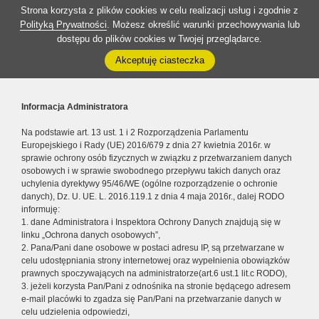
Strona korzysta z plików cookies w celu realizacji usług i zgodnie z
Polityką Prywatności
. Możesz określić warunki przechowywania lub
dostępu do plików cookies w Twojej przeglądarce.
Akceptuję ciasteczka
Informacja Administratora
Na podstawie art. 13 ust. 1 i 2 Rozporządzenia Parlamentu
Europejskiego i Rady (UE) 2016/679 z dnia 27 kwietnia 2016r. w
sprawie ochrony osób fizycznych w związku z przetwarzaniem danych
osobowych i w sprawie swobodnego przepływu takich danych oraz
uchylenia dyrektywy 95/46/WE (ogólne rozporządzenie o ochronie
danych), Dz. U. UE. L. 2016.119.1 z dnia 4 maja 2016r., dalej RODO
informuję:
1. dane Administratora i Inspektora Ochrony Danych znajdują się w
linku „Ochrona danych osobowych”,
2. Pana/Pani dane osobowe w postaci adresu IP, są przetwarzane w
celu udostępniania strony internetowej oraz wypełnienia obowiązków
prawnych spoczywających na administratorze(art.6 ust.1 lit.c RODO),
3. jeżeli korzysta Pan/Pani z odnośnika na stronie będącego adresem
e-mail placówki to zgadza się Pan/Pani na przetwarzanie danych w
celu udzielenia odpowiedzi,