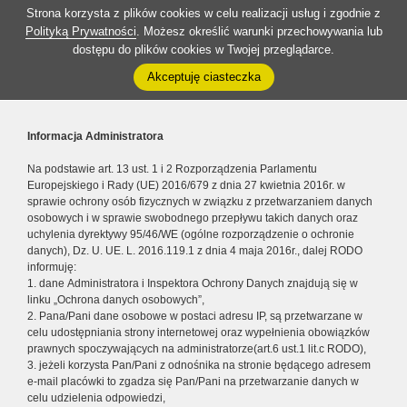
Strona korzysta z plików cookies w celu realizacji usług i zgodnie z
Polityką Prywatności
. Możesz określić warunki przechowywania lub
dostępu do plików cookies w Twojej przeglądarce.
Akceptuję ciasteczka
Informacja Administratora
Na podstawie art. 13 ust. 1 i 2 Rozporządzenia Parlamentu
Europejskiego i Rady (UE) 2016/679 z dnia 27 kwietnia 2016r. w
sprawie ochrony osób fizycznych w związku z przetwarzaniem danych
osobowych i w sprawie swobodnego przepływu takich danych oraz
uchylenia dyrektywy 95/46/WE (ogólne rozporządzenie o ochronie
danych), Dz. U. UE. L. 2016.119.1 z dnia 4 maja 2016r., dalej RODO
informuję:
1. dane Administratora i Inspektora Ochrony Danych znajdują się w
linku „Ochrona danych osobowych”,
2. Pana/Pani dane osobowe w postaci adresu IP, są przetwarzane w
celu udostępniania strony internetowej oraz wypełnienia obowiązków
prawnych spoczywających na administratorze(art.6 ust.1 lit.c RODO),
3. jeżeli korzysta Pan/Pani z odnośnika na stronie będącego adresem
e-mail placówki to zgadza się Pan/Pani na przetwarzanie danych w
celu udzielenia odpowiedzi,