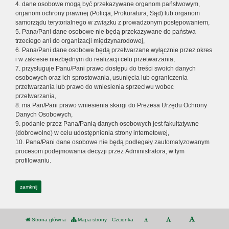
4. dane osobowe mogą być przekazywane organom państwowym,
organom ochrony prawnej (Policja, Prokuratura, Sąd) lub organom
samorządu terytorialnego w związku z prowadzonym postępowaniem,
5. Pana/Pani dane osobowe nie będą przekazywane do państwa
trzeciego ani do organizacji międzynarodowej,
6. Pana/Pani dane osobowe będą przetwarzane wyłącznie przez okres
i w zakresie niezbędnym do realizacji celu przetwarzania,
7. przysługuje Panu/Pani prawo dostępu do treści swoich danych
osobowych oraz ich sprostowania, usunięcia lub ograniczenia
przetwarzania lub prawo do wniesienia sprzeciwu wobec
przetwarzania,
8. ma Pan/Pani prawo wniesienia skargi do Prezesa Urzędu Ochrony
Danych Osobowych,
9. podanie przez Pana/Panią danych osobowych jest fakultatywne
(dobrowolne) w celu udostępnienia strony internetowej,
10. Pana/Pani dane osobowe nie będą podlegały zautomatyzowanym
procesom podejmowania decyzji przez Administratora, w tym
profilowaniu.
zamknij
Strona główna
Mapa strony
Czcionka