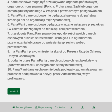
4. dane osobowe mogą być przekazywane organom państwowym,
organom ochrony prawnej (Policja, Prokuratura, Sąd) lub organom
samorządu terytorialnego w związku z prowadzonym postępowaniem,
5. Pana/Pani dane osobowe nie będą przekazywane do państwa
trzeciego ani do organizacji międzynarodowej,
6. Pana/Pani dane osobowe będą przetwarzane wyłącznie przez okres
i w zakresie niezbędnym do realizacji celu przetwarzania,
7. przysługuje Panu/Pani prawo dostępu do treści swoich danych
osobowych oraz ich sprostowania, usunięcia lub ograniczenia
przetwarzania lub prawo do wniesienia sprzeciwu wobec
przetwarzania,
8. ma Pan/Pani prawo wniesienia skargi do Prezesa Urzędu Ochrony
Danych Osobowych,
9. podanie przez Pana/Panią danych osobowych jest fakultatywne
(dobrowolne) w celu udostępnienia strony internetowej,
10. Pana/Pani dane osobowe nie będą podlegały zautomatyzowanym
procesom podejmowania decyzji przez Administratora, w tym
profilowaniu.
zamknij
Strona główna
Mapa strony
Czcionka