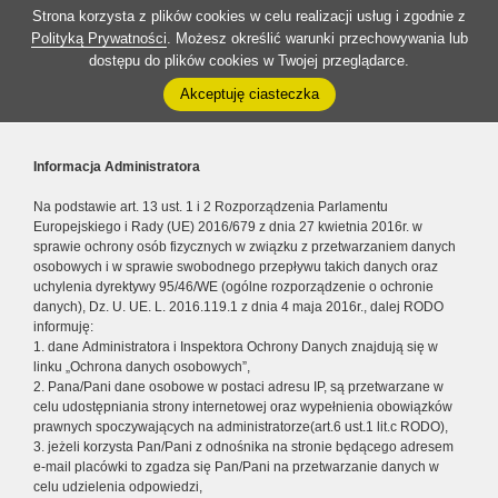
Strona korzysta z plików cookies w celu realizacji usług i zgodnie z
Polityką Prywatności
. Możesz określić warunki przechowywania lub
dostępu do plików cookies w Twojej przeglądarce.
Akceptuję ciasteczka
Informacja Administratora
Na podstawie art. 13 ust. 1 i 2 Rozporządzenia Parlamentu
Europejskiego i Rady (UE) 2016/679 z dnia 27 kwietnia 2016r. w
sprawie ochrony osób fizycznych w związku z przetwarzaniem danych
osobowych i w sprawie swobodnego przepływu takich danych oraz
uchylenia dyrektywy 95/46/WE (ogólne rozporządzenie o ochronie
danych), Dz. U. UE. L. 2016.119.1 z dnia 4 maja 2016r., dalej RODO
informuję:
1. dane Administratora i Inspektora Ochrony Danych znajdują się w
linku „Ochrona danych osobowych”,
2. Pana/Pani dane osobowe w postaci adresu IP, są przetwarzane w
celu udostępniania strony internetowej oraz wypełnienia obowiązków
prawnych spoczywających na administratorze(art.6 ust.1 lit.c RODO),
3. jeżeli korzysta Pan/Pani z odnośnika na stronie będącego adresem
e-mail placówki to zgadza się Pan/Pani na przetwarzanie danych w
celu udzielenia odpowiedzi,