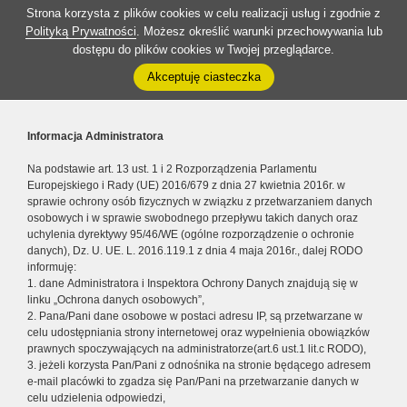
Strona korzysta z plików cookies w celu realizacji usług i zgodnie z
Polityką Prywatności
. Możesz określić warunki przechowywania lub
dostępu do plików cookies w Twojej przeglądarce.
Akceptuję ciasteczka
Informacja Administratora
Na podstawie art. 13 ust. 1 i 2 Rozporządzenia Parlamentu
Europejskiego i Rady (UE) 2016/679 z dnia 27 kwietnia 2016r. w
sprawie ochrony osób fizycznych w związku z przetwarzaniem danych
osobowych i w sprawie swobodnego przepływu takich danych oraz
uchylenia dyrektywy 95/46/WE (ogólne rozporządzenie o ochronie
danych), Dz. U. UE. L. 2016.119.1 z dnia 4 maja 2016r., dalej RODO
informuję:
1. dane Administratora i Inspektora Ochrony Danych znajdują się w
linku „Ochrona danych osobowych”,
2. Pana/Pani dane osobowe w postaci adresu IP, są przetwarzane w
celu udostępniania strony internetowej oraz wypełnienia obowiązków
prawnych spoczywających na administratorze(art.6 ust.1 lit.c RODO),
3. jeżeli korzysta Pan/Pani z odnośnika na stronie będącego adresem
e-mail placówki to zgadza się Pan/Pani na przetwarzanie danych w
celu udzielenia odpowiedzi,