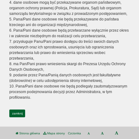
4. dane osobowe mogą być przekazywane organom państwowym,
organom ochrony prawnej (Policja, Prokuratura, Sąd) lub organom
samorządu terytorialnego w związku z prowadzonym postępowaniem,
5. Pana/Pani dane osobowe nie będą przekazywane do państwa
trzeciego ani do organizacji międzynarodowej,
6. Pana/Pani dane osobowe będą przetwarzane wyłącznie przez okres
i w zakresie niezbędnym do realizacji celu przetwarzania,
7. przysługuje Panu/Pani prawo dostępu do treści swoich danych
osobowych oraz ich sprostowania, usunięcia lub ograniczenia
przetwarzania lub prawo do wniesienia sprzeciwu wobec
przetwarzania,
8. ma Pan/Pani prawo wniesienia skargi do Prezesa Urzędu Ochrony
Danych Osobowych,
9. podanie przez Pana/Panią danych osobowych jest fakultatywne
(dobrowolne) w celu udostępnienia strony internetowej,
10. Pana/Pani dane osobowe nie będą podlegały zautomatyzowanym
procesom podejmowania decyzji przez Administratora, w tym
profilowaniu.
zamknij
Strona główna
Mapa strony
Czcionka