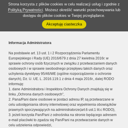
Strona korzysta z plików cookies w celu realizacji usług i zgodnie z
Polityką Prywatności
. Możesz określić warunki przechowywania lub
dostępu do plików cookies w Twojej przeglądarce.
Akceptuję ciasteczka
Informacja Administratora
Na podstawie art. 13 ust. 1 i 2 Rozporządzenia Parlamentu
Europejskiego i Rady (UE) 2016/679 z dnia 27 kwietnia 2016r. w
sprawie ochrony osób fizycznych w związku z przetwarzaniem danych
osobowych i w sprawie swobodnego przepływu takich danych oraz
uchylenia dyrektywy 95/46/WE (ogólne rozporządzenie o ochronie
danych), Dz. U. UE. L. 2016.119.1 z dnia 4 maja 2016r., dalej RODO
informuję:
1. dane Administratora i Inspektora Ochrony Danych znajdują się w
linku „Ochrona danych osobowych”,
2. Pana/Pani dane osobowe w postaci adresu IP, są przetwarzane w
celu udostępniania strony internetowej oraz wypełnienia obowiązków
prawnych spoczywających na administratorze(art.6 ust.1 lit.c RODO),
3. jeżeli korzysta Pan/Pani z odnośnika na stronie będącego adresem
e-mail placówki to zgadza się Pan/Pani na przetwarzanie danych w
celu udzielenia odpowiedzi,