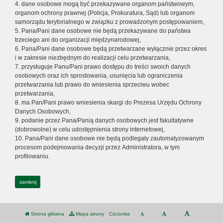
4. dane osobowe mogą być przekazywane organom państwowym,
organom ochrony prawnej (Policja, Prokuratura, Sąd) lub organom
samorządu terytorialnego w związku z prowadzonym postępowaniem,
5. Pana/Pani dane osobowe nie będą przekazywane do państwa
trzeciego ani do organizacji międzynarodowej,
6. Pana/Pani dane osobowe będą przetwarzane wyłącznie przez okres
i w zakresie niezbędnym do realizacji celu przetwarzania,
7. przysługuje Panu/Pani prawo dostępu do treści swoich danych
osobowych oraz ich sprostowania, usunięcia lub ograniczenia
przetwarzania lub prawo do wniesienia sprzeciwu wobec
przetwarzania,
8. ma Pan/Pani prawo wniesienia skargi do Prezesa Urzędu Ochrony
Danych Osobowych,
9. podanie przez Pana/Panią danych osobowych jest fakultatywne
(dobrowolne) w celu udostępnienia strony internetowej,
10. Pana/Pani dane osobowe nie będą podlegały zautomatyzowanym
procesom podejmowania decyzji przez Administratora, w tym
profilowaniu.
zamknij
Strona główna
Mapa strony
Czcionka