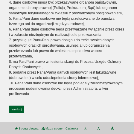
4. dane osobowe mogą być przekazywane organom państwowym,
organom ochrony prawnej (Policja, Prokuratura, Sąd) lub organom
samorządu terytorialnego w związku z prowadzonym postępowaniem,
5. Pana/Pani dane osobowe nie będą przekazywane do państwa
trzeciego ani do organizacji międzynarodowej,
6. Pana/Pani dane osobowe będą przetwarzane wyłącznie przez okres
i w zakresie niezbędnym do realizacji celu przetwarzania,
7. przysługuje Panu/Pani prawo dostępu do treści swoich danych
osobowych oraz ich sprostowania, usunięcia lub ograniczenia
przetwarzania lub prawo do wniesienia sprzeciwu wobec
przetwarzania,
8. ma Pan/Pani prawo wniesienia skargi do Prezesa Urzędu Ochrony
Danych Osobowych,
9. podanie przez Pana/Panią danych osobowych jest fakultatywne
(dobrowolne) w celu udostępnienia strony internetowej,
10. Pana/Pani dane osobowe nie będą podlegały zautomatyzowanym
procesom podejmowania decyzji przez Administratora, w tym
profilowaniu.
zamknij
Strona główna
Mapa strony
Czcionka