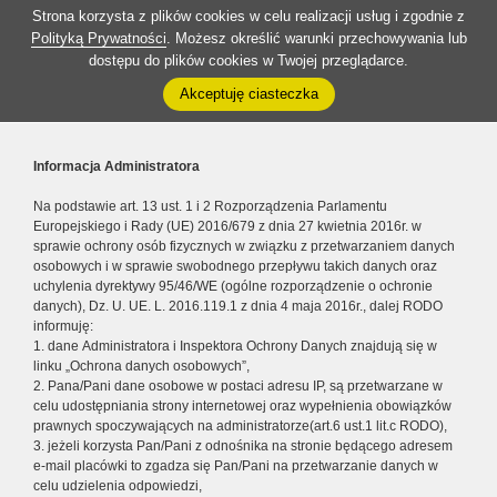
Strona korzysta z plików cookies w celu realizacji usług i zgodnie z
Polityką Prywatności
. Możesz określić warunki przechowywania lub
dostępu do plików cookies w Twojej przeglądarce.
Akceptuję ciasteczka
Informacja Administratora
Na podstawie art. 13 ust. 1 i 2 Rozporządzenia Parlamentu
Europejskiego i Rady (UE) 2016/679 z dnia 27 kwietnia 2016r. w
sprawie ochrony osób fizycznych w związku z przetwarzaniem danych
osobowych i w sprawie swobodnego przepływu takich danych oraz
uchylenia dyrektywy 95/46/WE (ogólne rozporządzenie o ochronie
danych), Dz. U. UE. L. 2016.119.1 z dnia 4 maja 2016r., dalej RODO
informuję:
1. dane Administratora i Inspektora Ochrony Danych znajdują się w
linku „Ochrona danych osobowych”,
2. Pana/Pani dane osobowe w postaci adresu IP, są przetwarzane w
celu udostępniania strony internetowej oraz wypełnienia obowiązków
prawnych spoczywających na administratorze(art.6 ust.1 lit.c RODO),
3. jeżeli korzysta Pan/Pani z odnośnika na stronie będącego adresem
e-mail placówki to zgadza się Pan/Pani na przetwarzanie danych w
celu udzielenia odpowiedzi,