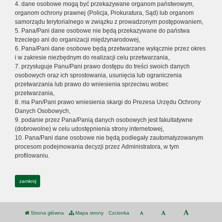
4. dane osobowe mogą być przekazywane organom państwowym,
organom ochrony prawnej (Policja, Prokuratura, Sąd) lub organom
samorządu terytorialnego w związku z prowadzonym postępowaniem,
5. Pana/Pani dane osobowe nie będą przekazywane do państwa
trzeciego ani do organizacji międzynarodowej,
6. Pana/Pani dane osobowe będą przetwarzane wyłącznie przez okres
i w zakresie niezbędnym do realizacji celu przetwarzania,
7. przysługuje Panu/Pani prawo dostępu do treści swoich danych
osobowych oraz ich sprostowania, usunięcia lub ograniczenia
przetwarzania lub prawo do wniesienia sprzeciwu wobec
przetwarzania,
8. ma Pan/Pani prawo wniesienia skargi do Prezesa Urzędu Ochrony
Danych Osobowych,
9. podanie przez Pana/Panią danych osobowych jest fakultatywne
(dobrowolne) w celu udostępnienia strony internetowej,
10. Pana/Pani dane osobowe nie będą podlegały zautomatyzowanym
procesom podejmowania decyzji przez Administratora, w tym
profilowaniu.
zamknij
Strona główna
Mapa strony
Czcionka