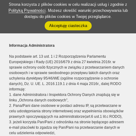
Strona korzysta z plików cookies w celu realizacji usług i zgodnie z
Polityką Prywatności
. Możesz określić warunki przechowywania lub
dostępu do plików cookies w Twojej przeglądarce.
Akceptuję ciasteczka
Informacja Administratora
Na podstawie art. 13 ust. 1 i 2 Rozporządzenia Parlamentu
Europejskiego i Rady (UE) 2016/679 z dnia 27 kwietnia 2016r. w
sprawie ochrony osób fizycznych w związku z przetwarzaniem danych
osobowych i w sprawie swobodnego przepływu takich danych oraz
uchylenia dyrektywy 95/46/WE (ogólne rozporządzenie o ochronie
danych), Dz. U. UE. L. 2016.119.1 z dnia 4 maja 2016r., dalej RODO
informuję:
1. dane Administratora i Inspektora Ochrony Danych znajdują się w
linku „Ochrona danych osobowych”,
2. Pana/Pani dane osobowe w postaci adresu IP, są przetwarzane w
celu udostępniania strony internetowej oraz wypełnienia obowiązków
prawnych spoczywających na administratorze(art.6 ust.1 lit.c RODO),
3. jeżeli korzysta Pan/Pani z odnośnika na stronie będącego adresem
e-mail placówki to zgadza się Pan/Pani na przetwarzanie danych w
celu udzielenia odpowiedzi,