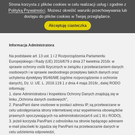
Strona korzysta z plików cookies w celu realizacji usług i zgodnie z
Polityką Prywatności
. Możesz określić warunki przechowywania lub
dostępu do plików cookies w Twojej przeglądarce.
Akceptuję ciasteczka
Informacja Administratora
Na podstawie art. 13 ust. 1 i 2 Rozporządzenia Parlamentu
Europejskiego i Rady (UE) 2016/679 z dnia 27 kwietnia 2016r. w
sprawie ochrony osób fizycznych w związku z przetwarzaniem danych
osobowych i w sprawie swobodnego przepływu takich danych oraz
uchylenia dyrektywy 95/46/WE (ogólne rozporządzenie o ochronie
danych), Dz. U. UE. L. 2016.119.1 z dnia 4 maja 2016r., dalej RODO
informuję:
1. dane Administratora i Inspektora Ochrony Danych znajdują się w
linku „Ochrona danych osobowych”,
2. Pana/Pani dane osobowe w postaci adresu IP, są przetwarzane w
celu udostępniania strony internetowej oraz wypełnienia obowiązków
prawnych spoczywających na administratorze(art.6 ust.1 lit.c RODO),
3. jeżeli korzysta Pan/Pani z odnośnika na stronie będącego adresem
e-mail placówki to zgadza się Pan/Pani na przetwarzanie danych w
celu udzielenia odpowiedzi,