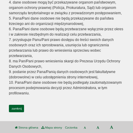
4. dane osobowe mogą być przekazywane organom państwowym,
organom ochrony prawnej (Policja, Prokuratura, Sąd) lub organom
samorządu terytorialnego w związku z prowadzonym postępowaniem,
5. Pana/Pani dane osobowe nie będą przekazywane do państwa
trzeciego ani do organizacji międzynarodowej,
6. Pana/Pani dane osobowe będą przetwarzane wyłącznie przez okres
i w zakresie niezbędnym do realizacji celu przetwarzania,
7. przysługuje Panu/Pani prawo dostępu do treści swoich danych
osobowych oraz ich sprostowania, usunięcia lub ograniczenia
przetwarzania lub prawo do wniesienia sprzeciwu wobec
przetwarzania,
8. ma Pan/Pani prawo wniesienia skargi do Prezesa Urzędu Ochrony
Danych Osobowych,
9. podanie przez Pana/Panią danych osobowych jest fakultatywne
(dobrowolne) w celu udostępnienia strony internetowej,
10. Pana/Pani dane osobowe nie będą podlegały zautomatyzowanym
procesom podejmowania decyzji przez Administratora, w tym
profilowaniu.
zamknij
Strona główna
Mapa strony
Czcionka