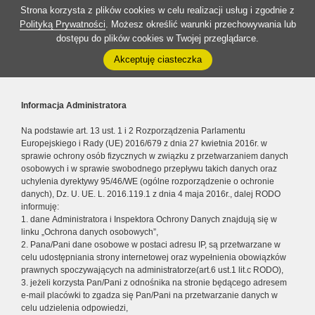
Strona korzysta z plików cookies w celu realizacji usług i zgodnie z
Polityką Prywatności
. Możesz określić warunki przechowywania lub
dostępu do plików cookies w Twojej przeglądarce.
Akceptuję ciasteczka
Informacja Administratora
Na podstawie art. 13 ust. 1 i 2 Rozporządzenia Parlamentu
Europejskiego i Rady (UE) 2016/679 z dnia 27 kwietnia 2016r. w
sprawie ochrony osób fizycznych w związku z przetwarzaniem danych
osobowych i w sprawie swobodnego przepływu takich danych oraz
uchylenia dyrektywy 95/46/WE (ogólne rozporządzenie o ochronie
danych), Dz. U. UE. L. 2016.119.1 z dnia 4 maja 2016r., dalej RODO
informuję:
1. dane Administratora i Inspektora Ochrony Danych znajdują się w
linku „Ochrona danych osobowych”,
2. Pana/Pani dane osobowe w postaci adresu IP, są przetwarzane w
celu udostępniania strony internetowej oraz wypełnienia obowiązków
prawnych spoczywających na administratorze(art.6 ust.1 lit.c RODO),
3. jeżeli korzysta Pan/Pani z odnośnika na stronie będącego adresem
e-mail placówki to zgadza się Pan/Pani na przetwarzanie danych w
celu udzielenia odpowiedzi,