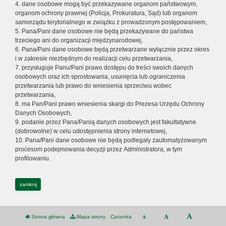
4. dane osobowe mogą być przekazywane organom państwowym,
organom ochrony prawnej (Policja, Prokuratura, Sąd) lub organom
samorządu terytorialnego w związku z prowadzonym postępowaniem,
5. Pana/Pani dane osobowe nie będą przekazywane do państwa
trzeciego ani do organizacji międzynarodowej,
6. Pana/Pani dane osobowe będą przetwarzane wyłącznie przez okres
i w zakresie niezbędnym do realizacji celu przetwarzania,
7. przysługuje Panu/Pani prawo dostępu do treści swoich danych
osobowych oraz ich sprostowania, usunięcia lub ograniczenia
przetwarzania lub prawo do wniesienia sprzeciwu wobec
przetwarzania,
8. ma Pan/Pani prawo wniesienia skargi do Prezesa Urzędu Ochrony
Danych Osobowych,
9. podanie przez Pana/Panią danych osobowych jest fakultatywne
(dobrowolne) w celu udostępnienia strony internetowej,
10. Pana/Pani dane osobowe nie będą podlegały zautomatyzowanym
procesom podejmowania decyzji przez Administratora, w tym
profilowaniu.
zamknij
Strona główna
Mapa strony
Czcionka