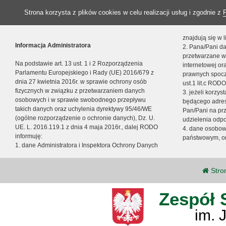
Strona korzysta z plików cookies w celu realizacji usług i zgodnie z
znajdują się w
Informacja Administratora
2. Pana/Pani da
przetwarzane w
Na podstawie art. 13 ust. 1 i 2 Rozporządzenia
internetowej o
Parlamentu Europejskiego i Rady (UE) 2016/679 z
prawnych spocz
dnia 27 kwietnia 2016r. w sprawie ochrony osób
ust.1 lit.c RODO
fizycznych w związku z przetwarzaniem danych
3. jeżeli korzy
osobowych i w sprawie swobodnego przepływu
będącego adres
takich danych oraz uchylenia dyrektywy 95/46/WE
Pan/Pani na pr
(ogólne rozporządzenie o ochronie danych), Dz. U.
udzielenia odp
UE. L. 2016.119.1 z dnia 4 maja 2016r., dalej RODO
4. dane osobo
informuję:
państwowym, or
1. dane Administratora i Inspektora Ochrony Danych
Stro
Zespół 
im. 