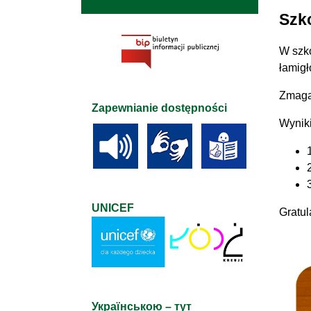
Szko
W szko
łamigł
Zmaga
Zapewnianie dostępności
Wyniki
UNICEF
Gratul
Українською – тут