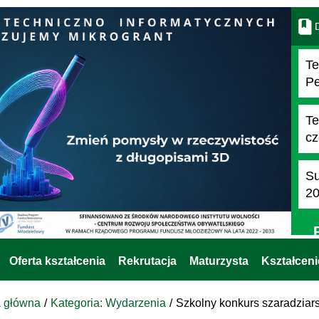
D
Te
Pe
Te
cz
Su
2
Oferta kształcenia
Rekrutacja
Maturzysta
Kształcen
a główna
Kategoria: Wydarzenia
Szkolny konkurs szaradziars