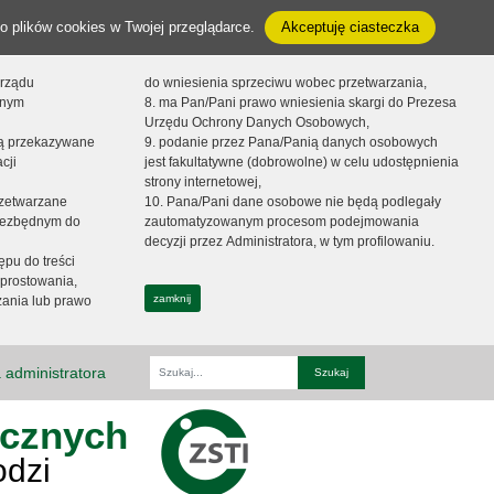
o plików cookies w Twojej przeglądarce.
Akceptuję ciasteczka
orządu
do wniesienia sprzeciwu wobec przetwarzania,
onym
8. ma Pan/Pani prawo wniesienia skargi do Prezesa
Urzędu Ochrony Danych Osobowych,
dą przekazywane
9. podanie przez Pana/Panią danych osobowych
cji
jest fakultatywne (dobrowolne) w celu udostępnienia
strony internetowej,
zetwarzane
10. Pana/Pani dane osobowe nie będą podlegały
niezbędnym do
zautomatyzowanym procesom podejmowania
decyzji przez Administratora, w tym profilowaniu.
ępu do treści
prostowania,
zamknij
zania lub prawo
 administratora
Fraza
ycznych
odzi