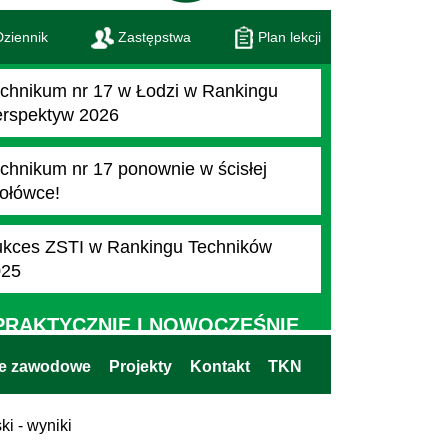
ziennik
Zastępstwa
Plan lekcji
chnikum nr 17 w Łodzi w Rankingu
rspektyw 2026
chnikum nr 17 ponownie w ścisłej
ołówce!
kces ZSTI w Rankingu Techników
025
PRAKTYCZNIE I NOWOCZEŚNIE
ie zawodowe
Projekty
Kontakt
TKN
ki - wyniki