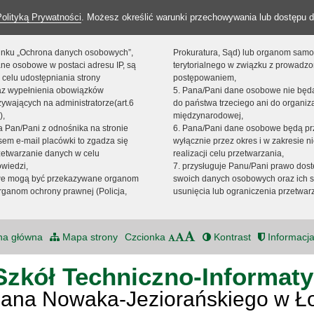
Polityką Prywatności
. Możesz określić warunki przechowywania lub dostępu d
 linku „Ochrona danych osobowych”,
Prokuratura, Sąd) lub organom sam
ne osobowe w postaci adresu IP, są
terytorialnego w związku z prowadz
 celu udostępniania strony
postępowaniem,
raz wypełnienia obowiązków
5. Pana/Pani dane osobowe nie bę
ywających na administratorze(art.6
do państwa trzeciego ani do organiza
),
międzynarodowej,
sta Pan/Pani z odnośnika na stronie
6. Pana/Pani dane osobowe będą pr
em e-mail placówki to zgadza się
wyłącznie przez okres i w zakresie 
zetwarzanie danych w celu
realizacji celu przetwarzania,
owiedzi,
7. przysługuje Panu/Pani prawo dost
we mogą być przekazywane organom
swoich danych osobowych oraz ich s
ganom ochrony prawnej (Policja,
usunięcia lub ograniczenia przetwar
na główna
Mapa strony
Czcionka
Kontrast
Informacja
Szkół Techniczno-Informat
Jana Nowaka-Jeziorańskiego w Ł