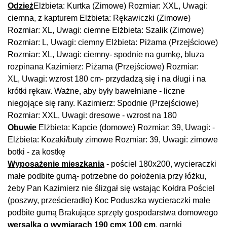
Odzież
Elżbieta: Kurtka (Zimowe) Rozmiar: XXL, Uwagi:
ciemna, z kapturem Elżbieta: Rękawiczki (Zimowe)
Rozmiar: XL, Uwagi: ciemne Elżbieta: Szalik (Zimowe)
Rozmiar: L, Uwagi: ciemny Elżbieta: Piżama (Przejściowe)
Rozmiar: XL, Uwagi: ciemny- spodnie na gumkę, bluza
rozpinana Kazimierz: Piżama (Przejściowe) Rozmiar:
XL, Uwagi: wzrost 180 cm- przydadzą się i na długi i na
krótki rękaw. Ważne, aby były bawełniane - liczne
niegojące się rany. Kazimierz: Spodnie (Przejściowe)
Rozmiar: XXL, Uwagi: dresowe - wzrost na 180
Obuwie
Elżbieta: Kapcie (domowe) Rozmiar: 39, Uwagi: -
Elżbieta: Kozaki/buty zimowe Rozmiar: 39, Uwagi: zimowe
botki - za kostkę
Wyposażenie mieszkania
- pościel 180x200, wycieraczki
małe podbite gumą- potrzebne do położenia przy łóżku,
żeby Pan Kazimierz nie ślizgał się wstając Kołdra Pościel
(poszwy, prześcieradło) Koc Poduszka wycieraczki małe
podbite gumą Brakujące sprzęty gospodarstwa domowego
wersalka o wymiarach 190 cm× 100 cm
, garnki