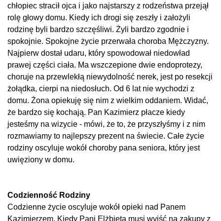
chłopiec stracił ojca i jako najstarszy z rodzeństwa przejął
rolę głowy domu. Kiedy ich drogi się zeszły i założyli
rodzinę byli bardzo szczęśliwi. Żyli bardzo zgodnie i
spokojnie. Spokojne życie przerwała choroba Mężczyzny.
Najpierw dostał udaru, który spowodował niedowład
prawej części ciała. Ma wszczepione dwie endoprotezy,
choruje na przewlekłą niewydolność nerek, jest po resekcji
żołądka, cierpi na niedosłuch. Od 6 lat nie wychodzi z
domu. Żona opiekuję się nim z wielkim oddaniem. Widać,
że bardzo się kochają. Pan Kazimierz płacze kiedy
jesteśmy na wizycie - mówi, że to, że przyszłyśmy i z nim
rozmawiamy to najlepszy prezent na świecie. Całe życie
rodziny oscyluje wokół choroby pana seniora, który jest
uwięziony w domu.
Codzienność Rodziny
Codzienne życie oscyluje wokół opieki nad Panem
Kazimierzem. Kiedy Pani Elżbieta musi wyjść na zakupy z