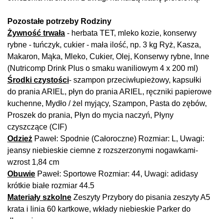
Pozostałe potrzeby Rodziny
Żywność trwała
- herbata TET, mleko kozie, konserwy
rybne - tuńczyk, cukier - mała ilość, np. 3 kg Ryż, Kasza,
Makaron, Mąka, Mleko, Cukier, Olej, Konserwy rybne, Inne
(Nutricomp Drink Plus o smaku waniliowym 4 x 200 ml)
Środki czystości
- szampon przeciwłupieżowy, kapsułki
do prania ARIEL, płyn do prania ARIEL, ręczniki papierowe
kuchenne, Mydło / żel myjący, Szampon, Pasta do zębów,
Proszek do prania, Płyn do mycia naczyń, Płyny
czyszczące (CIF)
Odzież
Paweł: Spodnie (Całoroczne) Rozmiar: L, Uwagi:
jeansy niebieskie ciemne z rozszerzonymi nogawkami-
wzrost 1,84 cm
Obuwie
Paweł: Sportowe Rozmiar: 44, Uwagi: adidasy
krótkie białe rozmiar 44.5
Materiały szkolne
Zeszyty Przybory do pisania zeszyty A5
krata i linia 60 kartkowe, wkłady niebieskie Parker do