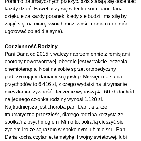
Pomimo traumatycznych przeżyć, dziś starają się doceniać
każdy dzień. Paweł uczy się w technikum, pani Daria
dziękuje za każdy poranek, kiedy się budzi i ma siłę by
zająć się, na miarę swoich możliwości domem (np. móc
ugotować obiad dla syna).
Codzienność Rodziny
Pani Daria od 2015 r. walczy naprzemiennie z remisjami
choroby nowotworowej, obecnie jest w trakcie leczenia
chemioterapią. Nosi na sobie sprzęt ortopedyczny
podtrzymujący złamany kręgosłup. Miesięczna suma
przychodów to 6.416 zł, z czego wydatki na utrzymanie
mieszkania, żywność i leczenie wynoszą 4.160 zł, dochód
na jednego członka rodziny wynosi 1.128 zł.
Najtrudniejsza jest choroba pani Darii, a także
traumatyczna przeszłość, dlatego rodzina korzysta ze
spotkań z psychologiem. Mimo to, potrafią cieszyć się
życiem i to że są razem w spokojnym już miejscu. Pani
Daria kocha czytanie, tematykę II wojny światowej, lubi