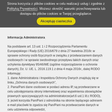
Strona korzysta z plików cookies w celu realizacji usług i zgodnie z
Polityką Prywatności
. Możesz określić warunki przechowywania lub
dostępu do plików cookies w Twojej przeglądarce.
Akceptuję ciasteczka
Informacja Administratora
Na podstawie art. 13 ust. 1 i 2 Rozporządzenia Parlamentu
Europejskiego i Rady (UE) 2016/679 z dnia 27 kwietnia 2016r. w
sprawie ochrony osób fizycznych w związku z przetwarzaniem danych
osobowych i w sprawie swobodnego przepływu takich danych oraz
uchylenia dyrektywy 95/46/WE (ogólne rozporządzenie o ochronie
danych), Dz. U. UE. L. 2016.119.1 z dnia 4 maja 2016r., dalej RODO
informuję:
1. dane Administratora i Inspektora Ochrony Danych znajdują się w
linku „Ochrona danych osobowych”,
2. Pana/Pani dane osobowe w postaci adresu IP, są przetwarzane w
celu udostępniania strony internetowej oraz wypełnienia obowiązków
prawnych spoczywających na administratorze(art.6 ust.1 lit.c RODO),
3. jeżeli korzysta Pan/Pani z odnośnika na stronie będącego adresem
e-mail placówki to zgadza się Pan/Pani na przetwarzanie danych w
celu udzielenia odpowiedzi,