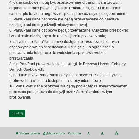
4. dane osobowe mogą być przekazywane organom państwowym,
organom ochrony prawnej (Policja, Prokuratura, Sąd) lub organom
samorządu terytorialnego w związku z prowadzonym postępowaniem,
5. Pana/Pani dane osobowe nie będą przekazywane do państwa
trzeciego ani do organizacji międzynarodowej,
6. Pana/Pani dane osobowe będą przetwarzane wyłącznie przez okres
i w zakresie niezbędnym do realizacji celu przetwarzania,
7. przysługuje Panu/Pani prawo dostępu do treści swoich danych
osobowych oraz ich sprostowania, usunięcia lub ograniczenia
przetwarzania lub prawo do wniesienia sprzeciwu wobec
przetwarzania,
8. ma Pan/Pani prawo wniesienia skargi do Prezesa Urzędu Ochrony
Danych Osobowych,
9. podanie przez Pana/Panią danych osobowych jest fakultatywne
(dobrowolne) w celu udostępnienia strony internetowej,
10. Pana/Pani dane osobowe nie będą podlegały zautomatyzowanym
procesom podejmowania decyzji przez Administratora, w tym
profilowaniu.
zamknij
Strona główna
Mapa strony
Czcionka