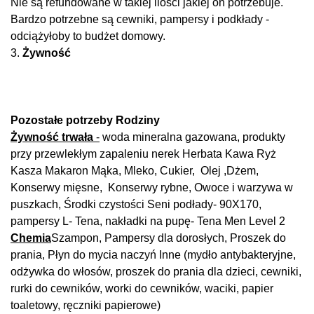
Nie są refundowane w takiej ilości jakiej on potrzebuje.
Bardzo potrzebne są cewniki, pampersy i podkłady -
odciążyłoby to budżet domowy.
3.
Żywność
Pozostałe potrzeby Rodziny
Żywność trwała
-
woda mineralna gazowana, produkty
przy przewlekłym zapaleniu nerek Herbata Kawa Ryż
Kasza Makaron Mąka, Mleko, Cukier, Olej ,Dżem,
Konserwy mięsne, Konserwy rybne, Owoce i warzywa w
puszkach, Środki czystości Seni podłady- 90X170,
pampersy L- Tena, nakładki na pupę- Tena Men Level 2
Chemia
Szampon, Pampersy dla dorosłych, Proszek do
prania, Płyn do mycia naczyń Inne (mydło antybakteryjne,
odżywka do włosów, proszek do prania dla dzieci, cewniki,
rurki do cewników, worki do cewników, waciki, papier
toaletowy, ręczniki papierowe)